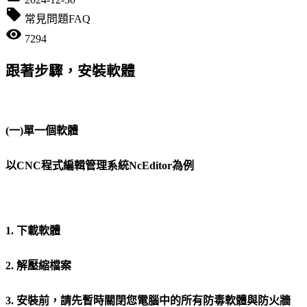
local_offer
常見問題FAQ
visibility
7294
跟著步驟，安裝軟體
(一)單一個軟體
以CNC程式編輯管理系統NcEditor為例
1. 下載軟體
2. 解壓縮檔案
3. 安裝前，請先暫時關閉您電腦中的所有防毒軟體與防火牆