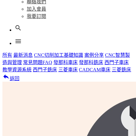
聯絡我們
加入會員
我要訂閱
search
menu
所有
最新消息
CNC切削加工基礎知識
案例分享
CNC智慧製
造與管理
常見問題FAQ
發那科車床
發那科銑床
西門子車床
教學資源系統
西門子銑床
三菱車床
CADCAM車床
三菱銑床
reply
返回