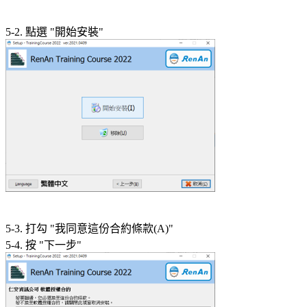
5-2. 點選 "開始安裝"
5-3. 打勾 "我同意這份合約條款(A)"
5-4. 按 "下一步"