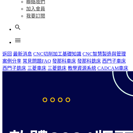
聯絡我們
加入會員
我要訂閱
search
menu
返回
最新消息
CNC切削加工基礎知識
CNC智慧製造與管理
案例分享
常見問題FAQ
發那科車床
發那科銑床
西門子車床
西門子銑床
三菱車床
三菱銑床
教學資源系統
CADCAM車床