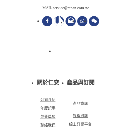
MAIL service@renan.com.tw
drafts
關於仁安
產品與訂閱
公司介紹
產品資訊
年度記事
課程資訊
榮譽獎項
線上訂閱平台
聯絡我們