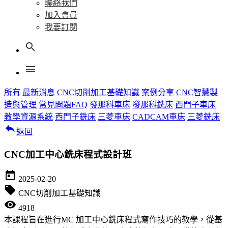
聯絡我們
加入會員
我要訂閱
search
menu
所有
最新消息
CNC切削加工基礎知識
案例分享
CNC智慧製
造與管理
常見問題FAQ
發那科車床
發那科銑床
西門子車床
教學資源系統
西門子銑床
三菱車床
CADCAM車床
三菱銑床
reply
返回
CNC加工中心銑床程式設計班
today
2025-02-20
local_offer
CNC切削加工基礎知識
visibility
4918
本課程旨在進行MC 加工中心銑床程式寫作技巧的教學，從基