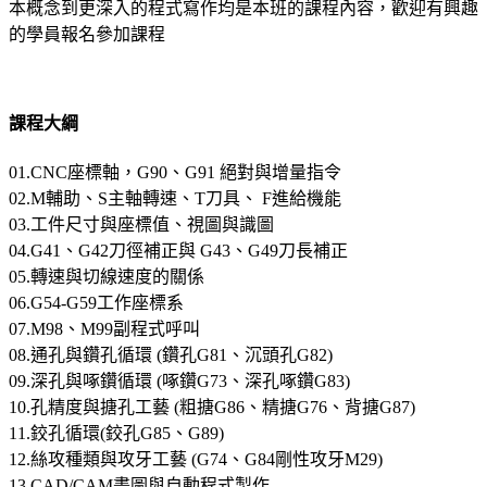
本概念到更深入的程式寫作均是本班的課程內容，歡迎有興趣
的學員報名參加課程
課程大綱
01.CNC座標軸，G90、G91 絕對與增量指令
02.M輔助、S主軸轉速、T刀具、 F進給機能
03.工件尺寸與座標值、視圖與識圖
04.G41、G42刀徑補正與 G43、G49刀長補正
05.轉速與切線速度的關係
06.G54-G59工作座標系
07.M98、M99副程式呼叫
08.通孔與鑽孔循環 (鑽孔G81、沉頭孔G82)
09.深孔與啄鑽循環 (啄鑽G73、深孔啄鑽G83)
10.孔精度與搪孔工藝 (粗搪G86、精搪G76、背搪G87)
11.鉸孔循環(鉸孔G85、G89)
12.絲攻種類與攻牙工藝 (G74、G84剛性攻牙M29)
13.CAD/CAM畫圖與自動程式製作