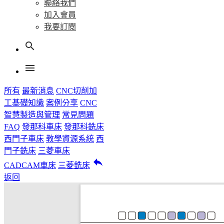
聯絡我們
加入會員
我要訂閱
search
menu
所有
最新消息
CNC切削加
工基礎知識
案例分享
CNC
智慧製造與管理
常見問題
FAQ
發那科車床
發那科銑床
西門子車床
教學資源系統
西
門子銑床
三菱車床
reply
CADCAM車床
三菱銑床
返回