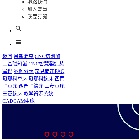
聯絡我們
加入會員
我要訂閱
search
menu
返回
最新消息
CNC切削加
工基礎知識
CNC智慧製造與
管理
案例分享
常見問題FAQ
發那科車床
發那科銑床
西門
子車床
西門子銑床
三菱車床
三菱銑床
教學資源系統
CADCAM車床