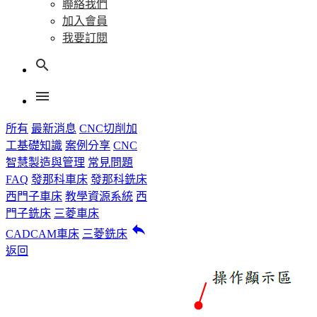
聯絡我們
加入會員
我要訂閱
search
menu
所有
最新消息
CNC切削加
工基礎知識
案例分享
CNC
智慧製造與管理
常見問題
FAQ
發那科車床
發那科銑床
西門子車床
教學資源系統
西
門子銑床
三菱車床
reply
CADCAM車床
三菱銑床
返回